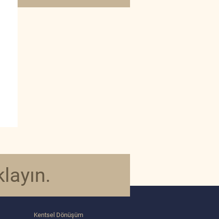
klayın.
Kentsel Dönüşüm