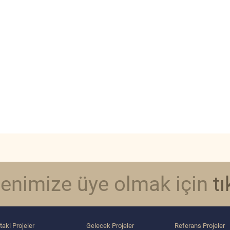
tenimize üye olmak için
tı
taki Projeler
Gelecek Projeler
Referans Projeler