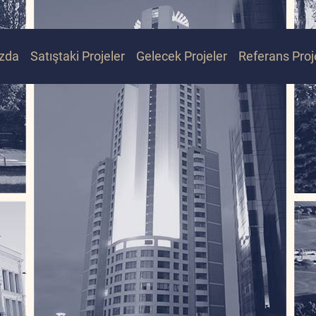
zda
Satıştaki Projeler
Gelecek Projeler
Referans Proj