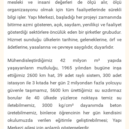
mesleki ve insani değerleri de ölçü alır, ölçü
organizasyonu olmak için tüm faaliyetlerinde sürekli
bilgi işler. Yapı Merkezi, başladığı her projeyi zamanında
bitirme azmi gösteren, açık, saydam, yenilikçi ve faaliyet
gösterdiği sektörlere öncülük eden bir şirketler grubudur.
Hizmet sunduğu ülkelerin tarihine, geleneklerine, örf ve
âdetlerine, yasalarına ve çevreye saygılıdır, duyarlıdır.
M
ühendisleştirdiğimiz 42 milyon m²
yapıda
yaşayanların mutluluğu, 1965 yılından bugüne inşa
ettiğimiz 2600 km hat, 39 adet raylı sistem, 300 adet
istasyon ile 3 kıtada her gün 2 milyondan fazla yolcuyu
güvenle taşımamız, 5600 km ürettiğimiz su sızdırmaz
borular ile 40 ülkede yüzlerce noktaya temiz su
iletebilmemiz, 3000 kg/cm² dayanımda beton
üretebilmemiz, binlerce öğrencinin her gün kendisini
okulumuzda verilen eğitimle geliştirebilmesi; Yapı
Merkezi ailesi için anlamlı göstergelerdir.