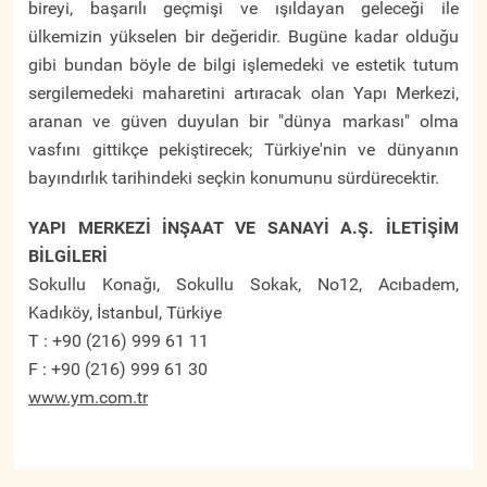
bireyi, başarılı geçmişi ve ışıldayan geleceği ile
ülkemizin yükselen bir değeridir. Bugüne kadar olduğu
gibi bundan böyle de bilgi işlemedeki ve estetik tutum
sergilemedeki maharetini artıracak olan Yapı Merkezi,
aranan ve güven duyulan bir "dünya markası" olma
vasfını gittikçe pekiştirecek; Türkiye'nin ve dünyanın
bayındırlık tarihindeki seçkin konumunu sürdürecektir.
YAPI MERKEZİ İNŞAAT VE SANAYİ A.Ş. İLETİŞİM
BİLGİLERİ
Sokullu Konağı, Sokullu Sokak, No12, Acıbadem,
Kadıköy, İstanbul, Türkiye
T : +90 (216) 999 61 11
F : +90 (216) 999 61 30
www.ym.com.tr