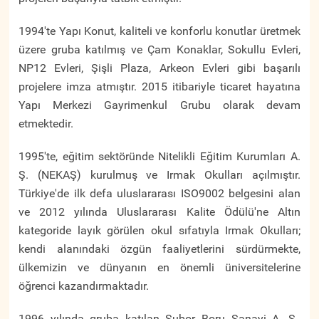
1994'te Yapı Konut, kaliteli ve konforlu konutlar üretmek
üzere gruba katılmış ve Çam Konaklar, Sokullu Evleri,
NP12 Evleri, Şişli Plaza, Arkeon Evleri gibi başarılı
projelere imza atmıştır. 2015 itibariyle ticaret hayatına
Yapı Merkezi Gayrimenkul Grubu olarak devam
etmektedir.
1995'te, eğitim sektöründe Nitelikli Eğitim Kurumları A.
Ş. (NEKAŞ) kurulmuş ve Irmak Okulları açılmıştır.
Türkiye'de ilk defa uluslararası ISO9002 belgesini alan
ve 2012 yılında Uluslararası Kalite Ödülü'ne Altın
kategoride layık görülen okul sıfatıyla Irmak Okulları;
kendi alanındaki özgün faaliyetlerini sürdürmekte,
ülkemizin ve dünyanın en önemli üniversitelerine
öğrenci kazandırmaktadır.
1996 yılında gruba katılan Subor Boru Sanayi A. Ş.,