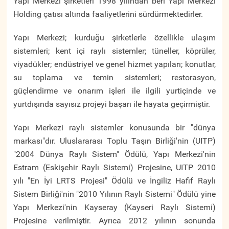
Yapı Merkezi şirketleri 1998 yılından beri Yapı Merkezi
Holding çatısı altında faaliyetlerini sürdürmektedirler.
Yapı Merkezi; kurduğu şirketlerle özellikle ulaşım
sistemleri; kent içi raylı sistemler; tüneller, köprüler,
viyadükler; endüstriyel ve genel hizmet yapıları; konutlar,
su toplama ve temin sistemleri; restorasyon,
güçlendirme ve onarım işleri ile ilgili yurtiçinde ve
yurtdışında sayısız projeyi başarı ile hayata geçirmiştir.
Yapı Merkezi raylı sistemler konusunda bir "dünya
markası"dır. Uluslararası Toplu Taşın Birliği'nin (UITP)
"2004 Dünya Raylı Sistem" Ödülü, Yapı Merkezi'nin
Estram (Eskişehir Raylı Sistemi) Projesine, UITP 2010
yılı "En İyi LRTS Projesi" Ödülü ve İngiliz Hafif Raylı
Sistem Birliği'nin "2010 Yılının Raylı Sistemi" Ödülü yine
Yapı Merkezi'nin Kayseray (Kayseri Raylı Sistemi)
Projesine verilmiştir. Ayrıca 2012 yılının sonunda