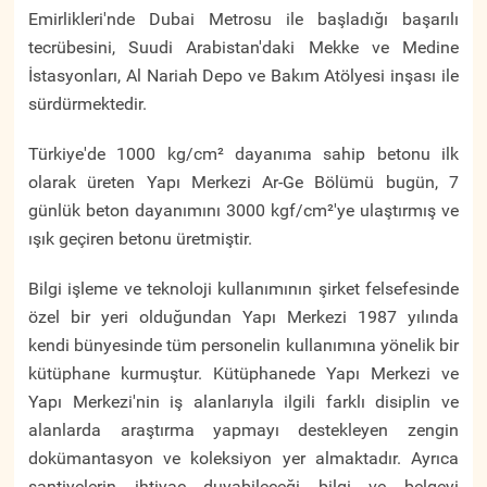
Emirlikleri'nde Dubai Metrosu ile başladığı başarılı
tecrübesini, Suudi Arabistan'daki Mekke ve Medine
İstasyonları, Al Nariah Depo ve Bakım Atölyesi inşası ile
sürdürmektedir.
Türkiye'de 1000 kg/cm² dayanıma sahip betonu ilk
olarak üreten Yapı Merkezi Ar-Ge Bölümü bugün, 7
günlük beton dayanımını 3000 kgf/cm²'ye ulaştırmış ve
ışık geçiren betonu üretmiştir.
Bilgi işleme ve teknoloji kullanımının şirket felsefesinde
özel bir yeri olduğundan Yapı Merkezi 1987 yılında
kendi bünyesinde tüm personelin kullanımına yönelik bir
kütüphane kurmuştur. Kütüphanede Yapı Merkezi ve
Yapı Merkezi'nin iş alanlarıyla ilgili farklı disiplin ve
alanlarda araştırma yapmayı destekleyen zengin
dokümantasyon ve koleksiyon yer almaktadır. Ayrıca
şantiyelerin ihtiyaç duyabileceği bilgi ve belgeyi