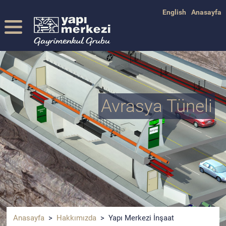
English
Anasayfa
Avrasya Tüneli
Anasayfa
>
Hakkımızda
> Yapı Merkezi İnşaat