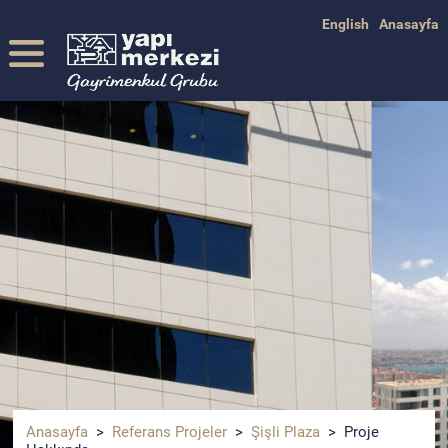
English
Anasayfa
Anasayfa
>
Referans Projeler
>
Şişli Plaza
> Proje