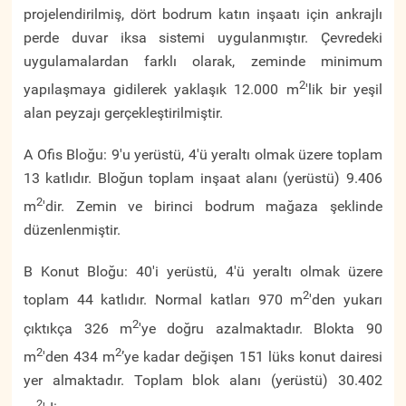
projelendirilmiş, dört bodrum katın inşaatı için ankrajlı
perde duvar iksa sistemi uygulanmıştır. Çevredeki
uygulamalardan farklı olarak, zeminde minimum
2
yapılaşmaya gidilerek yaklaşık 12.000 m
'lik bir yeşil
alan peyzajı gerçekleştirilmiştir.
A Ofis Bloğu: 9'u yerüstü, 4'ü yeraltı olmak üzere toplam
13 katlıdır. Bloğun toplam inşaat alanı (yerüstü) 9.406
2
m
'dir. Zemin ve birinci bodrum mağaza şeklinde
düzenlenmiştir.
B Konut Bloğu: 40'i yerüstü, 4'ü yeraltı olmak üzere
2
toplam 44 katlıdır. Normal katları 970 m
'den yukarı
2
çıktıkça 326 m
'ye doğru azalmaktadır. Blokta 90
2
2
m
'den 434 m
’ye kadar değişen 151 lüks konut dairesi
yer almaktadır. Toplam blok alanı (yerüstü) 30.402
2