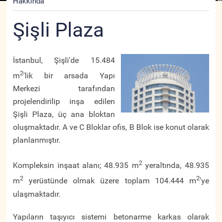
Hakkında
Şişli Plaza
İstanbul, Şişli'de 15.484
2
m
'lik bir arsada Yapı
Merkezi tarafından
projelendirilip inşa edilen
Şişli Plaza, üç ana bloktan
oluşmaktadır. A ve C Bloklar ofis, B Blok ise konut olarak
planlanmıştır.
2
Kompleksin inşaat alanı; 48.935 m
yeraltında, 48.935
2
2
m
yerüstünde olmak üzere toplam 104.444 m
'ye
ulaşmaktadır.
Yapıların taşıyıcı sistemi betonarme karkas olarak