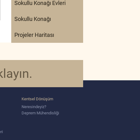
Sokullu Konağı Evleri
Sokullu Konağı
Projeler Haritası
klayın.
Kentsel Dönüşüm
Neresindeyiz?
Deprem Mühendisliği
ri