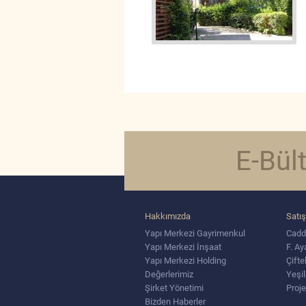
E-Bül
Hakkımızda
Satış
Yapı Merkezi Gayrimenkul
Cadde
Yapı Merkezi İnşaat
F. A
Yapı Merkezi Holding
Çift
Değerlerimiz
Yeşi
Şirket Yönetimi
Proje
Bizden Haberler