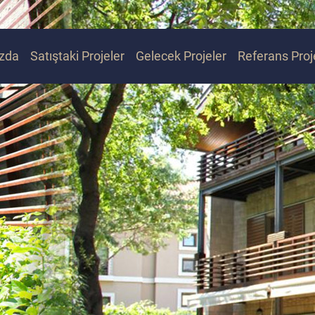
zda
Satıştaki Projeler
Gelecek Projeler
Referans Proj