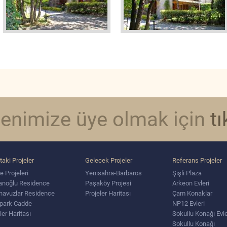
tenimize üye olmak için
tı
taki Projeler
Gelecek Projeler
Referans Projeler
 Projeleri
Yenisahra-Barbaros
Şişli Plaza
yanoğlu Residence
Paşaköy Projesi
Arkeon Evleri
ehavuzlar Residence
Projeler Haritası
Çam Konaklar
lpark Cadde
NP12 Evleri
ler Haritası
Sokullu Konağı Evle
Sokullu Konağı