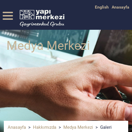
English
Anasayfa
Medya Merkezi
Anasayfa
>
Hakkımızda
>
Medya Merkezi
> Galeri