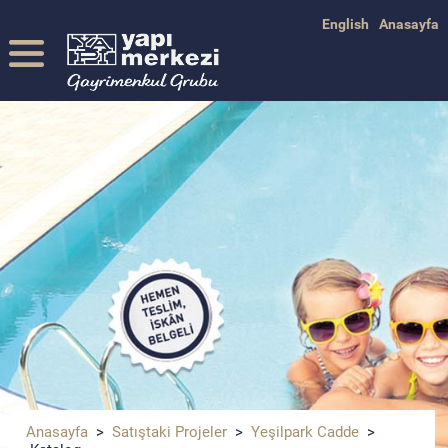
English
Anasayfa
Anasayfa
>
Satıştaki Projeler
>
Yeşilpark Cadde
>